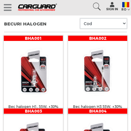
SIGN IN
RO
BECURI HALOGEN
BHA001
BHA002
Bec halogen H1, 55W, +30%
Bec halogen H3 55W, +30%
BHA003
BHA004
intensitate - CARGUARD
intensitate - CARGUARD