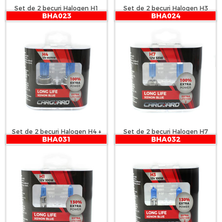
Set de 2 becuri Halogen H1
Set de 2 becuri Halogen H3
BHA023
BHA024
+100% Intensitate - LONG LIFE
+100% Intensitate - LONG LIFE
- CARGUARD
- CARGUARD
Set de 2 becuri Halogen H4 +
Set de 2 becuri Halogen H7
BHA031
BHA032
100% Intensitate - LONG LIFE -
+100% Intensitate - LONG LIFE
CARGUARD
- CARGUARD