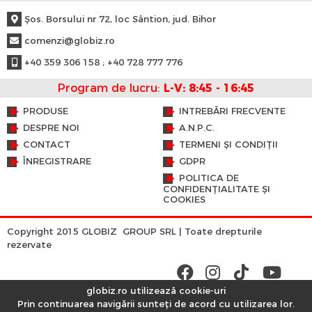
Şos. Borsului nr 72, loc Sântion, jud. Bihor
comenzi@globiz.ro
+40 359 306 158 ; +40 728 777 776
Program de lucru:
L-V: 8:45 - 16:45
PRODUSE
INTREBĂRI FRECVENTE
DESPRE NOI
A.N.P.C.
CONTACT
TERMENI ȘI CONDIȚII
ÎNREGISTRARE
GDPR
POLITICA DE
CONFIDENȚIALITATE ȘI
COOKIES
Copyright 2015 GLOBIZ GROUP SRL | Toate drepturile
rezervate
globiz.ro utilizează cookie-uri
Prin continuarea navigării sunteți de acord cu utilizarea lor.