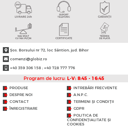
Şos. Borsului nr 72, loc Sântion, jud. Bihor
comenzi@globiz.ro
+40 359 306 158 ; +40 728 777 776
Program de lucru:
L-V: 8:45 - 16:45
PRODUSE
INTREBĂRI FRECVENTE
DESPRE NOI
A.N.P.C.
CONTACT
TERMENI ȘI CONDIȚII
ÎNREGISTRARE
GDPR
POLITICA DE
CONFIDENȚIALITATE ȘI
COOKIES