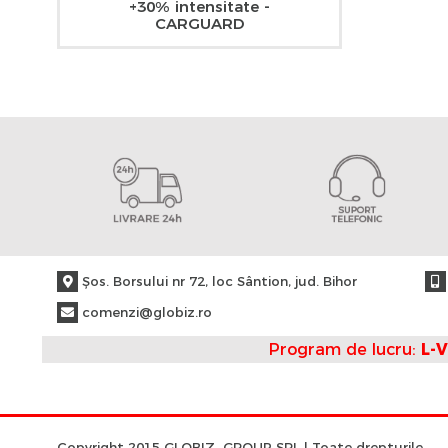
+30% intensitate -
CARGUARD
Şos. Borsului nr 72, loc Sântion, jud. Bihor
comenzi@globiz.ro
Program de lucru:
L-V
Copyright 2015 GLOBIZ GROUP SRL | Toate drepturile