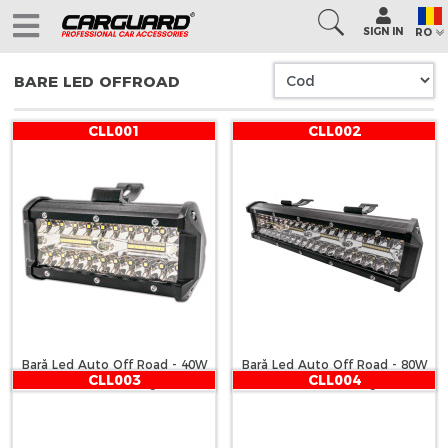
SIGN IN
RO
BARE LED OFFROAD
CLL001
CLL002
Bară Led Auto Off Road - 40W
Bară Led Auto Off Road - 80W
CLL003
CLL004
- 40 SMD LED Carguard
- 80 SMD LED Carguard