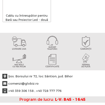
Cablu cu întrerupător pentru
Bară sau Proiector Led - două
ieșiri, 12-24V Carguard
Şos. Borsului nr 72, loc Sântion, jud. Bihor
comenzi@globiz.ro
+40 359 306 158 ; +40 728 777 776
Program de lucru:
L-V: 8:45 - 16:45