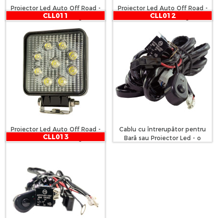
Proiector Led Auto Off Road -
Proiector Led Auto Off Road -
CLL011
CLL012
18W - 6 SMD LED Carguard
27W - 9 SMD LED Carguard
Proiector Led Auto Off Road -
Cablu cu întrerupător pentru
CLL013
27W - 9 SMD LED Carguard
Bară sau Proiector Led - o
ieșire, 12-24V Carguard