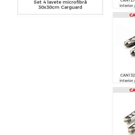
CAN127
Set 4 lavete microfibră
interior 
30x30cm Carguard
CA
C
CAN132
interior 
CA
C