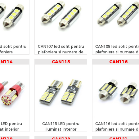
d sofit pentru
CAN107 led sofit pentru
CAN108 led sofit pent
foniera
plafoniera si numare de
plafoniera si numare 
inmatriculare
inmatriculare
AN114
CAN115
CAN116
 LED pentru
CAN115 LED pentru
CAN116 led sofit pent
at interior
iluminat interior
plafoniera si numare 
rtbagaj
/portbagaj
inmatriculare