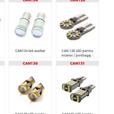
CAN124
CAN126
CAN124 led auxiliar
CAN 126 LED pentru
interior / portbagaj -
CARGUARD
CAN130
CAN131