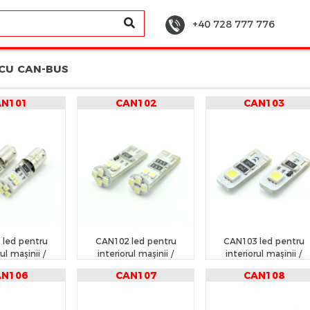
+40 728 777 776
 CU CAN-BUS
AN101
CAN102
CAN103
 led pentru
CAN102 led pentru
CAN103 led pentru
ul mașinii /
interiorul mașinii /
interiorul mașinii /
rtbagaj
portbagaj
portbagaj
AN106
CAN107
CAN108