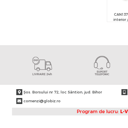
CAN137
interior 
CA
Şos. Borsului nr 72, loc Sântion, jud. Bihor
comenzi@globiz.ro
Program de lucru:
L-V