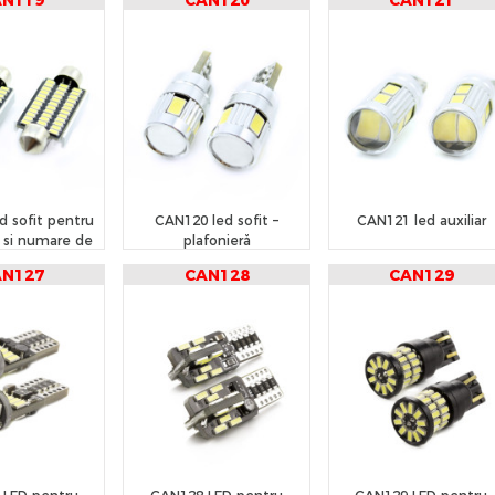
AN119
CAN120
CAN121
d sofit pentru
CAN120 led sofit –
CAN121 led auxiliar
a si numare de
plafonieră
triculare
AN127
CAN128
CAN129