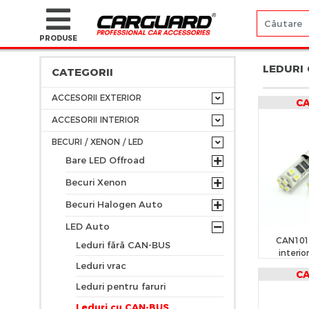
PRODUSE
LEDURI
CATEGORII
ACCESORII EXTERIOR
C
ACCESORII INTERIOR
BECURI / XENON / LED
Bare LED Offroad
Becuri Xenon
Becuri Halogen Auto
LED Auto
CAN101
Leduri fără CAN-BUS
interior
Leduri vrac
po
C
Leduri pentru faruri
Leduri cu CAN-BUS