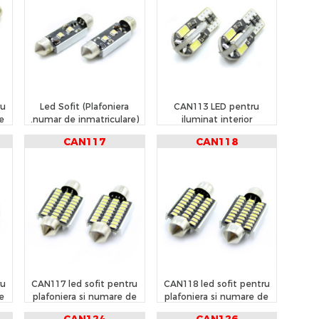
ru
Led Sofit (Plafoniera
CAN113 LED pentru
de
.numar de inmatriculare)
iluminat interior
Cree Chip CAN112
/portbagaj
CAN117
CAN118
ru
CAN117 led sofit pentru
CAN118 led sofit pentru
de
plafoniera si numare de
plafoniera si numare de
inmatriculare
inmatriculare