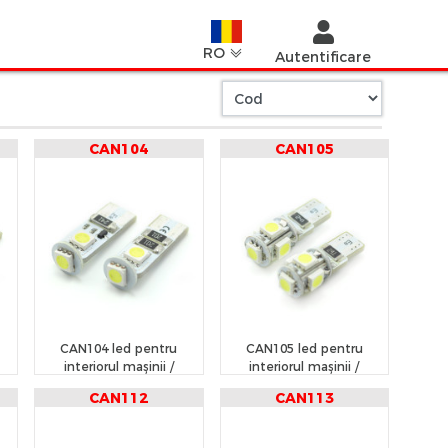
RO
Autentificare
CAN104
CAN105
CAN104 led pentru
CAN105 led pentru
interiorul mașinii /
interiorul mașinii /
portbagaj
portbagaj
CAN112
CAN113