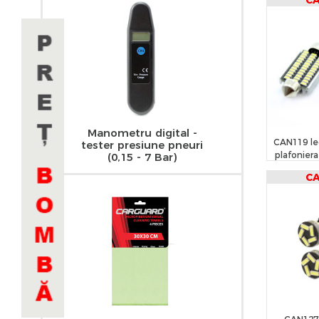
C
Manometru digital -
CAN119 le
tester presiune pneuri
plafonier
(0,15 - 7 Bar)
inma
C