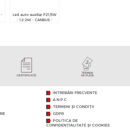
 -
Led auto auxiliar P21/5W
- 12-24V - CANBUS -
CarGuard
INTREBĂRI FRECVENTE
A.N.P.C.
TERMENI ȘI CONDIȚII
ARE
GDPR
POLITICA DE
CONFIDENȚIALITATE ȘI COOKIES