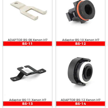
ADAPTOR BS-08 Xenon H7
Adaptor BS-10 Xenon H7
BS-11
BS-12
Passat, Caddy, Jetta, Touran
Adaptor BS-11 Xenon H7
ADAPTOR BS-12 Xenon H7
BS-13
BS-14
BMW 318, E65, E90, E46, E46-1