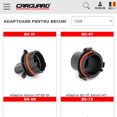
SIGN IN
RO
ADAPTOARE PENTRU BECURI
BS-01
BS-07
Adaptor Xenon H7 BS-01
Adaptor BS-07 Xenon H7 -
BS-08
BS-10
Astra G