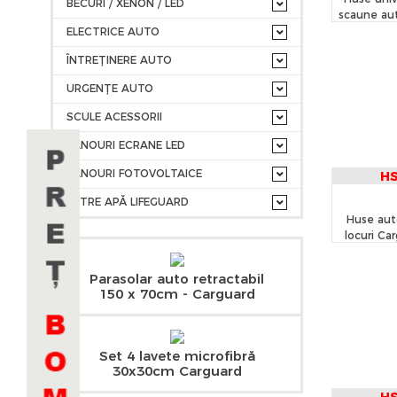
BECURI / XENON / LED
scaune aut
- C
ELECTRICE AUTO
ÎNTREȚINERE AUTO
URGENȚE AUTO
SCULE ACESSORII
PANOURI ECRANE LED
PANOURI FOTOVOLTAICE
H
FILTRE APĂ LIFEGUARD
Huse aut
locuri Ca
piele ecol
și textil - 
Parasolar auto retractabil
i
150 x 70cm - Carguard
Set 4 lavete microfibră
30x30cm Carguard