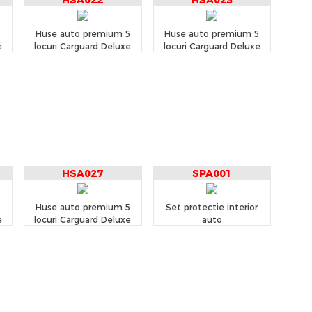
HSA022
HSA023
5
Huse auto premium 5
Huse auto premium 5
e
locuri Carguard Deluxe
locuri Carguard Deluxe
tă
piele ecologică perforată
piele ecologică perforată
m
- albastru inchis - negru
- negru - alb
HSA027
SPA001
5
Huse auto premium 5
Set protectie interior
e
locuri Carguard Deluxe
auto
tă
piele ecologică perforată
- negru - crem