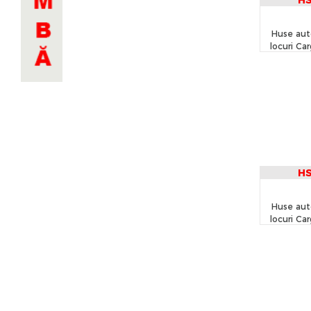
H
Huse aut
locuri Ca
piele ecol
și textil - 
î
H
Huse aut
locuri Ca
piele ecol
- neg