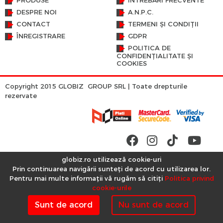
PRODUSE
INTREBĂRI FRECVENTE
DESPRE NOI
A.N.P.C.
CONTACT
TERMENI ȘI CONDIȚII
ÎNREGISTRARE
GDPR
POLITICA DE
CONFIDENȚIALITATE ȘI
COOKIES
Copyright 2015 GLOBIZ GROUP SRL | Toate drepturile
rezervate
globiz.ro utilizează cookie-uri
Prin continuarea navigării sunteți de acord cu utilizarea lor.
Pentru mai multe informații vă rugăm să citiți
Politica privind
cookie-urile
Sunt de acord
Nu sunt de acord