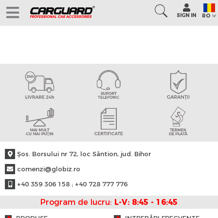
SIGN IN
RO
Şos. Borsului nr 72, loc Sântion, jud. Bihor
comenzi@globiz.ro
+40 359 306 158 ; +40 728 777 776
Program de lucru:
L-V: 8:45 - 16:45